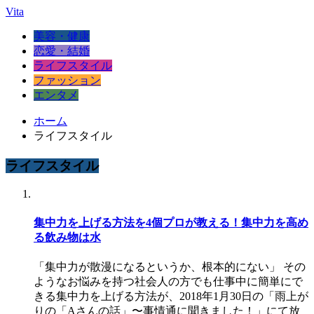
Vita
美容・健康
恋愛・結婚
ライフスタイル
ファッション
エンタメ
ホーム
ライフスタイル
ライフスタイル
集中力を上げる方法を4個プロが教える！集中力を高め
る飲み物は水
「集中力が散漫になるというか、根本的にない」 その
ようなお悩みを持つ社会人の方でも仕事中に簡単にで
きる集中力を上げる方法が、2018年1月30日の「雨上が
りの「Aさんの話」〜事情通に聞きました！」にて放