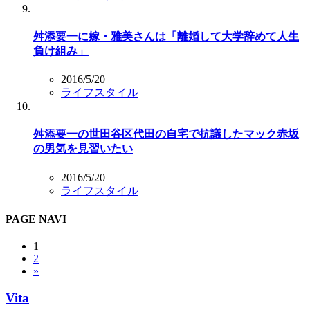
舛添要一に嫁・雅美さんは「離婚して大学辞めて人生
負け組み」
2016/5/20
ライフスタイル
舛添要一の世田谷区代田の自宅で抗議したマック赤坂
の男気を見習いたい
2016/5/20
ライフスタイル
PAGE NAVI
1
2
»
Vita