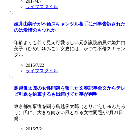
2017/4/7
ライフスタイル
姫井由美子が不倫スキャンダル相手に刑事告訴された
のは愛憎のもつれか
年齢よりも若く見え可愛らしい元参議院議員の姫井由
美子（ひめいゆみこ）女史には、かつて不倫スキャン
ダル…
2016/7/22
ライフスタイル
鳥越俊太郎の女性問題を報じた文春記事全文からテレ
ビ引退を約束するも出続けてた事が判明
東京都知事選を闘う鳥越俊太郎（とりごえしゅんたろ
う）氏に、大きな向かい風となる女性問題が7月21日
発…
2016/7/21