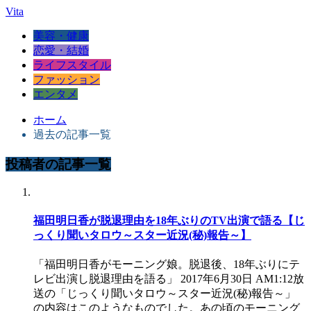
Vita
美容・健康
恋愛・結婚
ライフスタイル
ファッション
エンタメ
ホーム
過去の記事一覧
投稿者の記事一覧
福田明日香が脱退理由を18年ぶりのTV出演で語る【じ
っくり聞いタロウ～スター近況(秘)報告～】
「福田明日香がモーニング娘。脱退後、18年ぶりにテ
レビ出演し脱退理由を語る」 2017年6月30日 AM1:12放
送の「じっくり聞いタロウ～スター近況(秘)報告～」
の内容はこのようなものでした。あの頃のモーニング