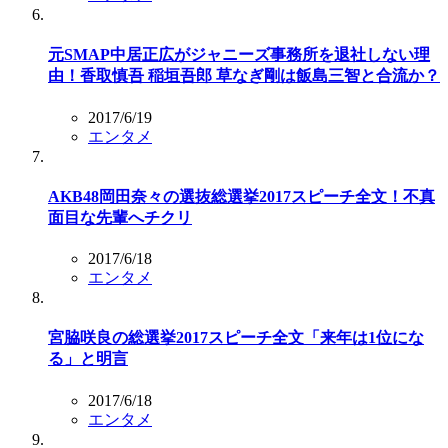
元SMAP中居正広がジャニーズ事務所を退社しない理
由！香取慎吾 稲垣吾郎 草なぎ剛は飯島三智と合流か？
2017/6/19
エンタメ
AKB48岡田奈々の選抜総選挙2017スピーチ全文！不真
面目な先輩へチクリ
2017/6/18
エンタメ
宮脇咲良の総選挙2017スピーチ全文「来年は1位にな
る」と明言
2017/6/18
エンタメ