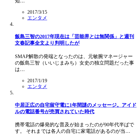
知…
2017/3/15
エンタメ
飯島三智の2017年現在は「芸能界とは無関係」と週刊
文春記事全文より判明したが
SMAP解散の発端となったのは、元敏腕マネージャー
の飯島三智（いいじまみち）女史の独立問題だった事
は…
2017/1/19
エンタメ
中居正広の自宅留守電に1年間謎のメッセージ。アイド
ルの電話番号が売買されていた時代
携帯電話の爆発的な普及が始まったのが90年代半ばで
す。 それまでは各人の自宅に家電話があるのが当…