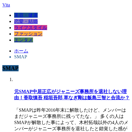
Vita
美容・健康
恋愛・結婚
ライフスタイル
ファッション
エンタメ
ホーム
SMAP
SMAP
元SMAP中居正広がジャニーズ事務所を退社しない理
由！香取慎吾 稲垣吾郎 草なぎ剛は飯島三智と合流か？
「SMAPは昨年2016年末に解散したけど、メンバーは
まだジャニーズ事務所に残ってたな。」 多くの人は
SMAPが解散した事によって、木村拓哉以外の4人のメ
ンバーがジャニーズ事務所を退社したと錯覚した感が