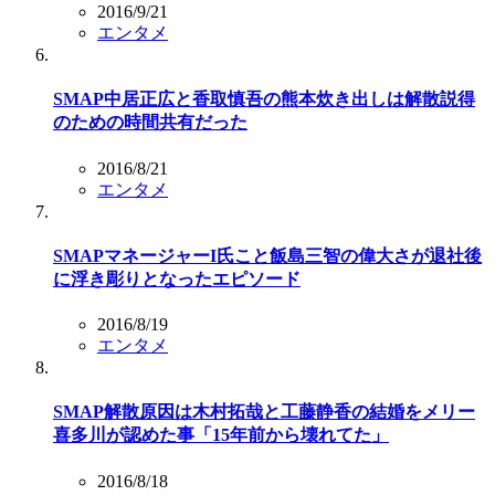
2016/9/21
エンタメ
SMAP中居正広と香取慎吾の熊本炊き出しは解散説得
のための時間共有だった
2016/8/21
エンタメ
SMAPマネージャーI氏こと飯島三智の偉大さが退社後
に浮き彫りとなったエピソード
2016/8/19
エンタメ
SMAP解散原因は木村拓哉と工藤静香の結婚をメリー
喜多川が認めた事「15年前から壊れてた」
2016/8/18