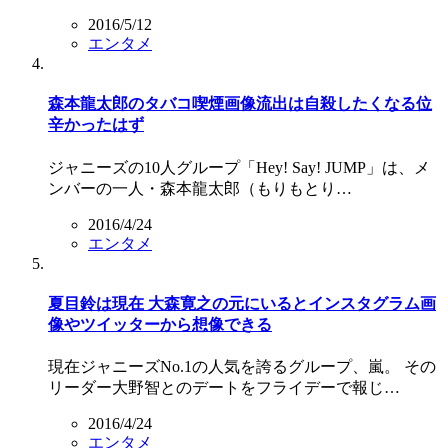
2016/5/12
エンタメ
森本龍太郎のタバコ喫煙画像流出は自殺したくなる位
辛かったはず
ジャニーズの10人グループ「Hey! Say! JUMP」は、メ
ンバーの一人・森本龍太郎（もりもとり…
2016/4/24
エンタメ
夏目鈴は現在 大森寛之の元にいるとインスタグラム画
像やツイッターから想像できる
現在ジャニーズNo.1の人気を誇るグループ、嵐。 その
リーダー大野智とのデートをフライデーで報じ…
2016/4/24
エンタメ