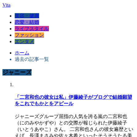
Vita
美容・健康
恋愛・結婚
ライフスタイル
ファッション
エンタメ
ホーム
過去の記事一覧
ジャニーズ
「二宮和也の彼女は私」伊藤綾子がブログで結婚願望
をこれでもかとをアピール
ジャニーズグループ屈指の人気を誇る嵐の二宮和也
（にのみやかずや）との交際が報じられた伊藤綾子
（いとうあやこ）さん。 二宮和也さんの彼女遍歴とい
えば、長澤まさみや佐々木希といったそうそうたる美