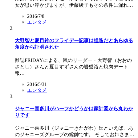
女が思い浮かびますが、伊藤綾子もその条件に漏れ…
2016/7/8
エンタメ
大野智と夏目鈴のフライデー記事は捏造だとあらゆる
角度から証明された
雑誌FRIDAYによる、嵐のリーダー・大野智（おおの
さとし）さんと夏目すずさんの岩盤浴と焼肉デート
報…
2016/5/31
エンタメ
ジャニー喜多川がハーフかどうかは家計図から丸わか
りです
ジャニー喜多川（ジャニーきたがわ）氏といえば、あ
のジャニーズグループの総帥です。 そしてお姉さま…