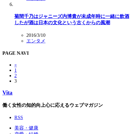
菊間千乃はジャニーズ内博貴が未成年時に一緒に飲酒
したが酒は日本の文化という古くからの風潮
2016/3/10
エンタメ
PAGE NAVI
«
1
2
3
Vita
働く女性の知的向上心に応えるウェブマガジン
RSS
美容・健康