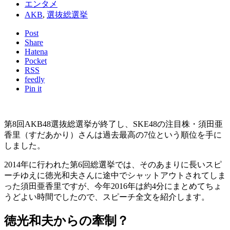
エンタメ
AKB
,
選抜総選挙
Post
Share
Hatena
Pocket
RSS
feedly
Pin it
第8回AKB48選抜総選挙が終了し、SKE48の注目株・須田亜
香里（すだあかり）さんは過去最高の7位という順位を手に
しました。
2014年に行われた第6回総選挙では、そのあまりに長いスピ
ーチゆえに徳光和夫さんに途中でシャットアウトされてしま
った須田亜香里ですが、今年2016年は約4分にまとめてちょ
うどよい時間でしたので、スピーチ全文を紹介します。
徳光和夫からの牽制？