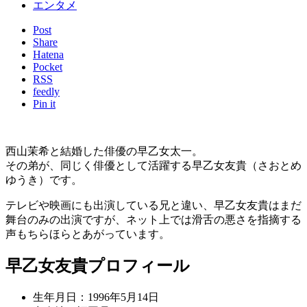
エンタメ
Post
Share
Hatena
Pocket
RSS
feedly
Pin it
西山茉希と結婚した俳優の早乙女太一。
その弟が、同じく俳優として活躍する早乙女友貴（さおとめ
ゆうき）です。
テレビや映画にも出演している兄と違い、早乙女友貴はまだ
舞台のみの出演ですが、ネット上では滑舌の悪さを指摘する
声もちらほらとあがっています。
早乙女友貴プロフィール
生年月日：1996年5月14日