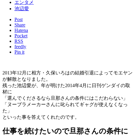
エンタメ
池辺愛
Post
Share
Hatena
Pocket
RSS
feedly
Pin it
2013年12月に相方・久保いろはの結婚引退によってモエヤン
が解散となりました。
残った池辺愛が、年が明けた2014年4月に日刊ゲンダイの取
材に
「選んでくださるなら旦那さんの条件にはこだわらない」
「ヌーブラメーカーさんに叱られてギャグが使えなくなっ
た」
といった事を答えてくれたのです。
仕事を続けたいので旦那さんの条件に